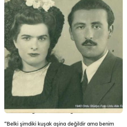
Gazete Duvar’daki yazısında Funda Cantek,
geçmişten günümüze fotoğrafların değişen
hayatlarımızdaki yeri ve karantina günlerinde
fazla boş zamandan istifade ile
eski
fotoğraflara dönüşümüzü
anlatıyor.
Kaynak: Gazete Duvar, 12 Haziran 2019
“Karantina günlerinde fotoğraf albümleri”
“Belki şimdiki kuşak aşina değildir ama benim