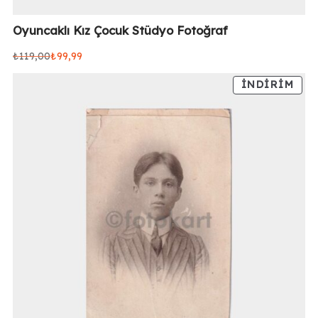
Oyuncaklı Kız Çocuk Stüdyo Fotoğraf
₺
119,00
₺
99,99
Orijinal
Şu
fiyat:
andaki
İNDIRIM
₺119,00.
fiyat:
₺99,99.