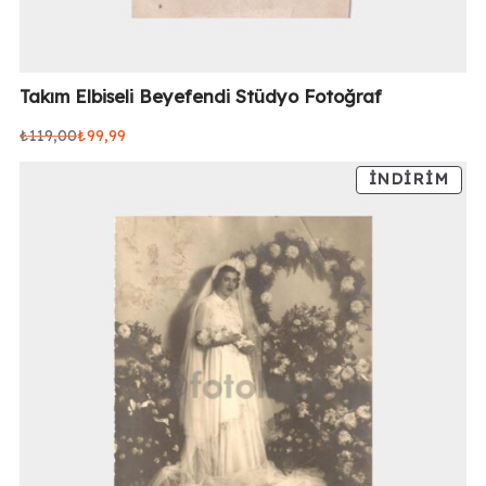
Takım Elbiseli Beyefendi Stüdyo Fotoğraf
₺
119,00
₺
99,99
Orijinal
Şu
fiyat:
andaki
İNDIRIM
₺119,00.
fiyat:
₺99,99.