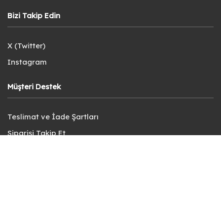
Bizi Takip Edin
X (Twitter)
Instagram
Müşteri Destek
Teslimat ve İade Şartları
Siparişi Takip Et
KVKK Aydınlatma Metni
Kullanıcı Sözleşmesi
Gizlilik Politikası
Sık Sorulan Sorular
Bize Ulaşın