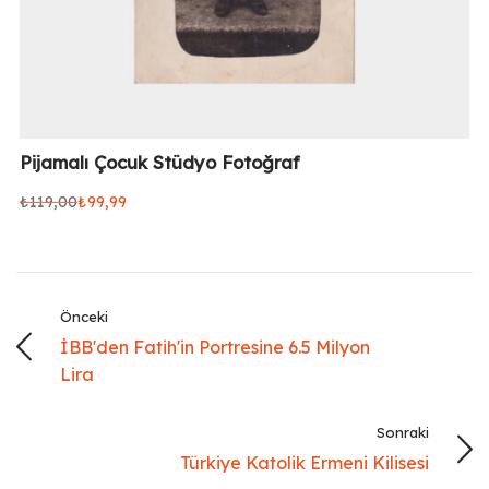
Pijamalı Çocuk Stüdyo Fotoğraf
₺
119,00
₺
99,99
Orijinal
Şu
fiyat:
andaki
₺119,00.
fiyat:
₺99,99.
Önceki
İBB'den Fatih'in Portresine 6.5 Milyon
Lira
Sonraki
Türkiye Katolik Ermeni Kilisesi