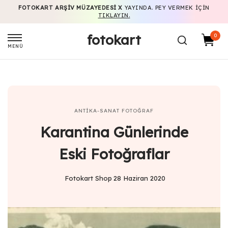
FOTOKART ARŞIV MÜZAYEDESI X
YAYINDA. PEY VERMEK IÇIN
TIKLAYIN.
fotokart
0
MENÜ
ANTIKA-SANAT
FOTOĞRAF
Karantina Günlerinde
Eski Fotoğraflar
Fotokart Shop
28 Haziran 2020