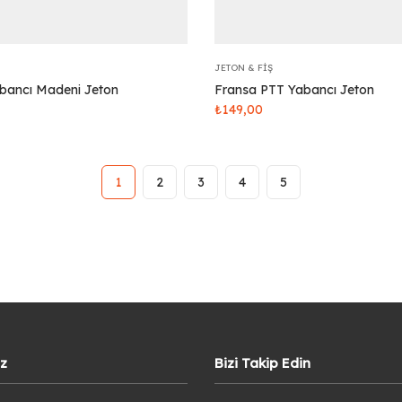
JETON & FIŞ
abancı Madeni Jeton
Fransa PTT Yabancı Jeton
₺
149,00
1
2
3
4
5
iz
Bizi Takip Edin