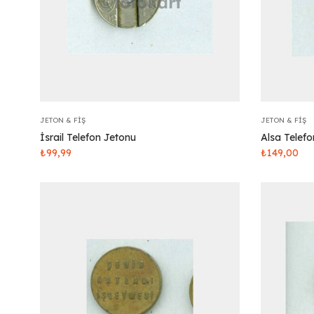
JETON & FIŞ
JETON & FIŞ
İsrail Telefon Jetonu
Alsa Telef
₺
99,99
₺
149,00