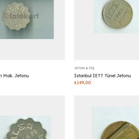
JETON & FIŞ
on Mak. Jetonu
İstanbul İETT Tünel Jetonu
₺
149,00