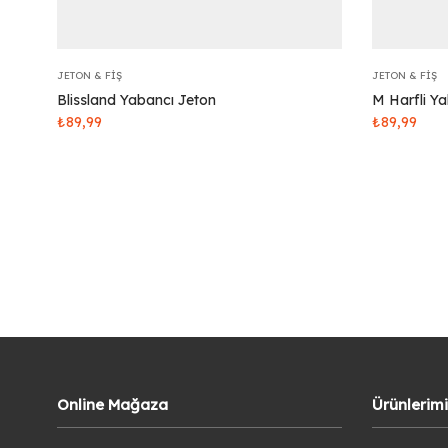
JETON & FIŞ
JETON & FIŞ
Blissland Yabancı Jeton
M Harfli Y
₺
89,99
₺
89,99
Online Mağaza
Ürünlerim