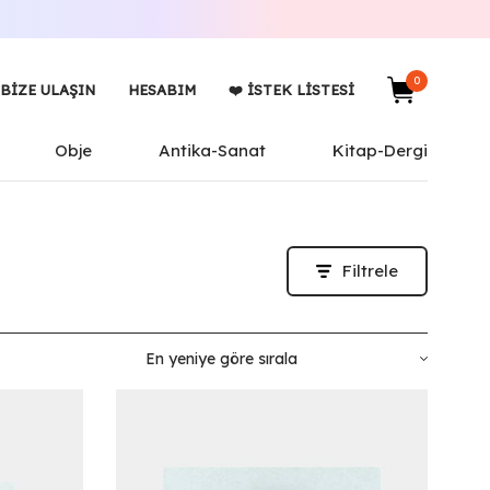
0
BIZE ULAŞIN
HESABIM
❤️ İSTEK LISTESI
Obje
Antika-Sanat
Kitap-Dergi
Filtrele