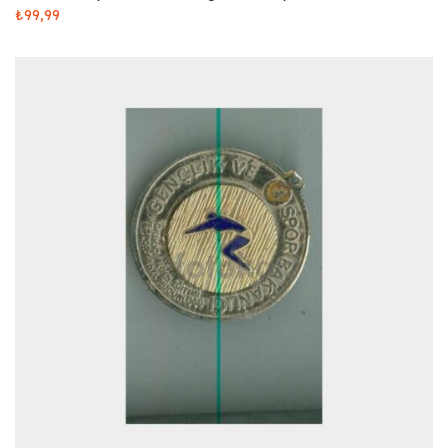
₺
99,99