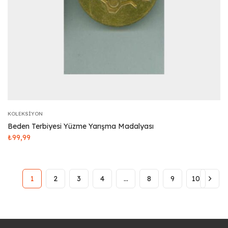
KOLEKSIYON
Beden Terbiyesi Yüzme Yarışma Madalyası
₺
99,99
1
2
3
4
…
8
9
10