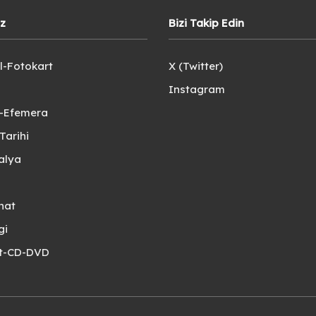
iz
Bizi Takip Edin
l-Fotokart
X (Twitter)
Instagram
e-Efemera
Tarihi
alya
nat
gi
et-CD-DVD