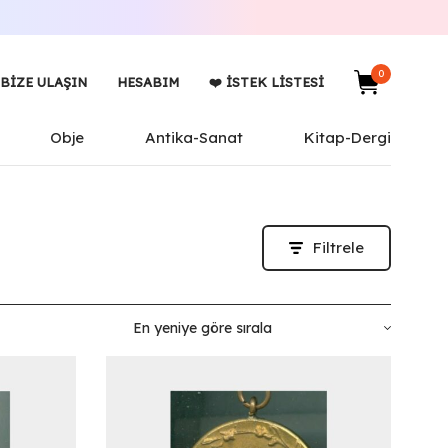
0
BIZE ULAŞIN
HESABIM
❤️ İSTEK LISTESI
Obje
Antika-Sanat
Kitap-Dergi
Filtrele