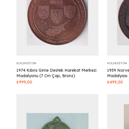
KOLEKSIYON
KOLEKSIYON
1974 Kıbrıs Girne Destek Harekat Merkezi
1959 Norveç
Madalyonu (7 Cm Çap, Bronz)
Madalyası
₺
999,00
₺
499,00