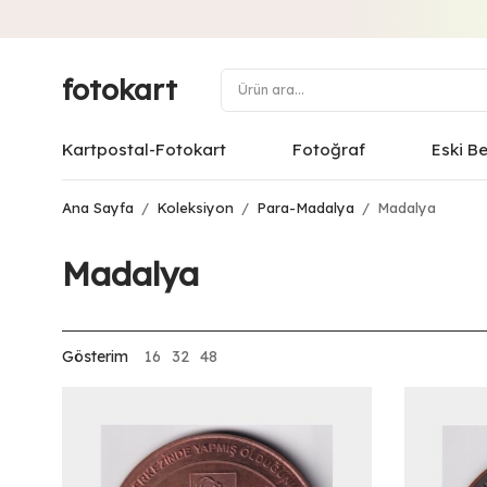
fotokart
Kartpostal-Fotokart
Fotoğraf
Eski B
Ana Sayfa
/
Koleksiyon
/
Para-Madalya
/
Madalya
Madalya
Gösterim
16
32
48