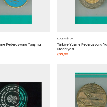
KOLEKSIYON
zme Federasyonu Yarışma
Türkiye Yüzme Federasyonu Y
Madalyası
₺
99,99