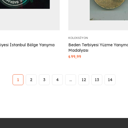
KOLEKSIYON
iyesi İstanbul Bölge Yarışma
Beden Terbiyesi Yüzme Yarışm
Madalyası
₺
99,99
1
2
3
4
…
12
13
14