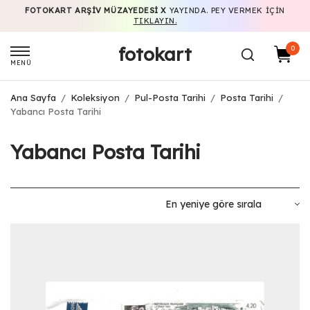
FOTOKART ARŞIV MÜZAYEDESI X
YAYINDA. PEY VERMEK IÇIN
TIKLAYIN.
fotokart
0
MENÜ
Ana Sayfa
/
Koleksiyon
/
Pul-Posta Tarihi
/
Posta Tarihi
/
Yabancı Posta Tarihi
Yabancı Posta Tarihi