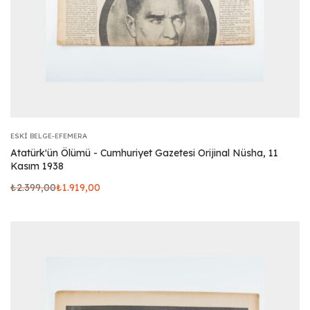
ESKI BELGE-EFEMERA
Atatürk'ün Ölümü - Cumhuriyet Gazetesi Orijinal Nüsha, 11
Kasım 1938
₺
2.399,00
₺
1.919,00