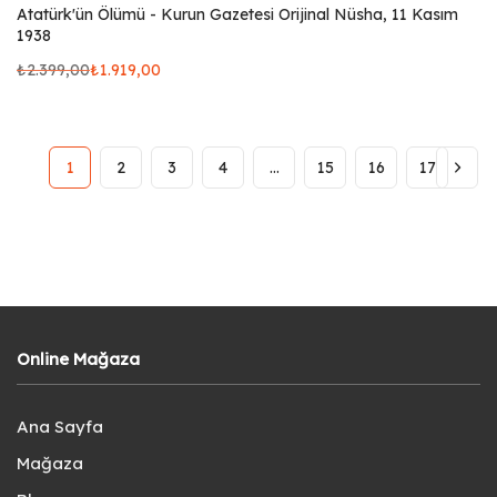
Atatürk'ün Ölümü - Kurun Gazetesi Orijinal Nüsha, 11 Kasım
1938
₺
2.399,00
₺
1.919,00
1
2
3
4
…
15
16
17
Online Mağaza
Ana Sayfa
Mağaza