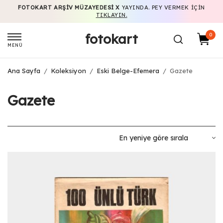
FOTOKART ARŞIV MÜZAYEDESI X
YAYINDA. PEY VERMEK IÇIN
TIKLAYIN.
fotokart
0
MENÜ
Ana Sayfa
/
Koleksiyon
/
Eski Belge-Efemera
/
Gazete
Gazete