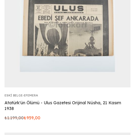
ESKI BELGE-EFEMERA
Atatürk'ün Ölümü - Ulus Gazetesi Orijinal Nüsha, 21 Kasım
1938
₺
1.199,00
₺
959,00