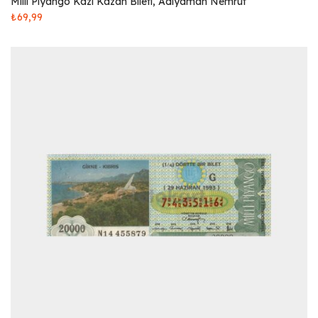
Milli Piyango Kazı Kazan Bileti, Adıyaman Nemrut
₺
69,99