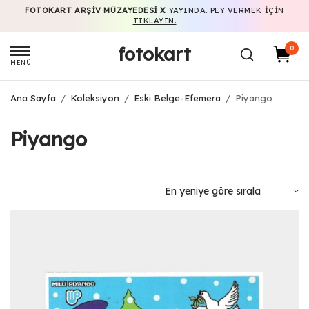
FOTOKART ARŞIV MÜZAYEDESI X
YAYINDA. PEY VERMEK IÇIN
TIKLAYIN.
fotokart
0
MENÜ
Ana Sayfa
/
Koleksiyon
/
Eski Belge-Efemera
/
Piyango
Piyango