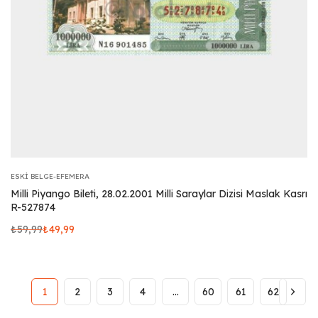
ESKI BELGE-EFEMERA
Milli Piyango Bileti, 28.02.2001 Milli Saraylar Dizisi Maslak Kasrı
R-527874
₺
59,99
₺
49,99
1
2
3
4
…
60
61
62