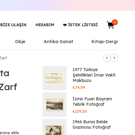
0
BIZE ULAŞIN
HESABIM
❤️ İSTEK LISTESI
Obje
Antika-Sanat
Kitap-Dergi
Zarf
1977 Türkiye
sta
Şehitlikleri İmar Vakfı
Makbuzu
Zarf
₺
74,99
İzmir Fuarı Bayram
Tebrik Fotoğraf
₺
129,00
1966 Bursa Belde
Gazinosu Fotoğraf
tesine ekle