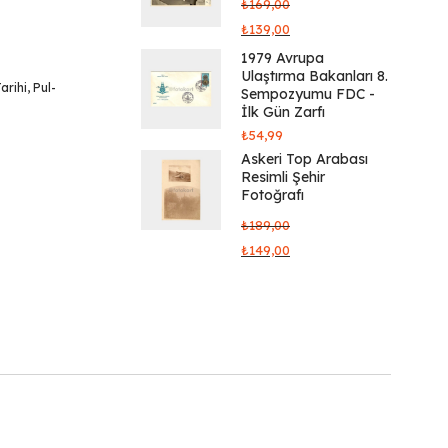
₺
169,00
₺
139,00
1979 Avrupa
Ulaştırma Bakanları 8.
arihi
,
Pul-
Sempozyumu FDC -
İlk Gün Zarfı
₺
54,99
Askeri Top Arabası
Resimli Şehir
Fotoğrafı
₺
189,00
₺
149,00