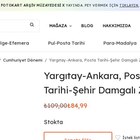
FOTOKART ARŞIV MÜZAYEDESI X
YAYINDA. PEY VERMEK IÇIN
TIKLAYIN.
MAĞAZA
BLOG
HAKKIMIZDA
elge-Efemera
Pul-Posta Tarihi
Para-Madalya
/
Cumhuriyet Dönemi
/
Yargıtay-Ankara, Posta Tarihi-Şehir Damgalı 
Yargıtay-Ankara, Po
Tarihi-Şehir Damgalı 
₺
109,00
₺
84,99
Orijinal
Şu
fiyat:
andaki
Stokta
₺109,00.
fiyat:
₺84,99.
İstek lis