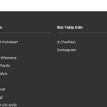
iz
Bizi Takip Edin
l-Fotokart
X (Twitter)
Instagram
e-Efemera
Tarihi
alya
nat
gi
et-CD-DVD