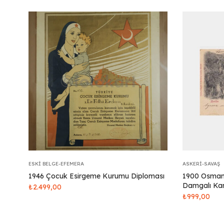
ESKI BELGE-EFEMERA
ASKERI-SAVAŞ
1946 Çocuk Esirgeme Kurumu Diploması
1900 Osmanl
Damgalı Kar
₺
2.499,00
₺
999,00