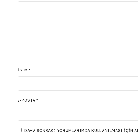
İSIM
*
E-POSTA
*
DAHA SONRAKI YORUMLARIMDA KULLANILMASI IÇIN ADI