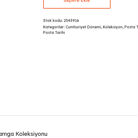
Sepete Ekle
Stok kodu:
2543916
Kategoriler:
Cumhuriyet Dönemi
,
Koleksiyon
,
Posta T
Posta Tarihi
Damga Koleksiyonu