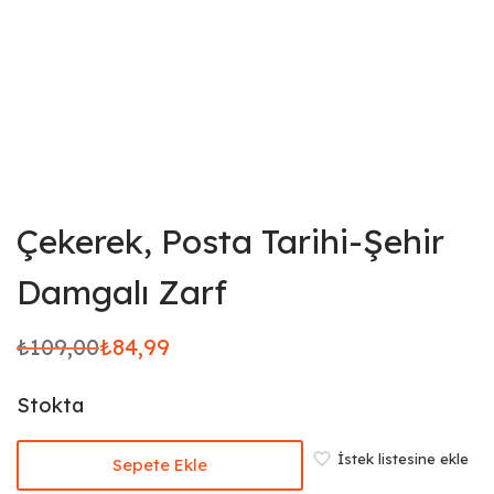
Çekerek, Posta Tarihi-Şehir
Damgalı Zarf
₺
109,00
₺
84,99
Orijinal
Şu
fiyat:
andaki
Stokta
₺109,00.
fiyat:
₺84,99.
İstek listesine ekle
Sepete Ekle