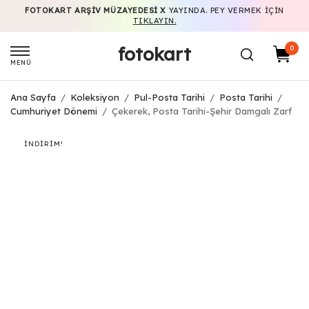
FOTOKART ARŞIV MÜZAYEDESI X
YAYINDA. PEY VERMEK IÇIN
TIKLAYIN.
fotokart
0
MENÜ
Ana Sayfa
/
Koleksiyon
/
Pul-Posta Tarihi
/
Posta Tarihi
/
Cumhuriyet Dönemi
/
Çekerek, Posta Tarihi-Şehir Damgalı Zarf
İNDIRIM!