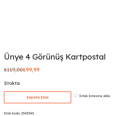
Ünye 4 Görünüş Kartpostal
₺
119,00
₺
99,99
Orijinal
Şu
fiyat:
andaki
Stokta
₺119,00.
fiyat:
₺99,99.
İstek listesine ekle
Sepete Ekle
Stok kodu:
2543340