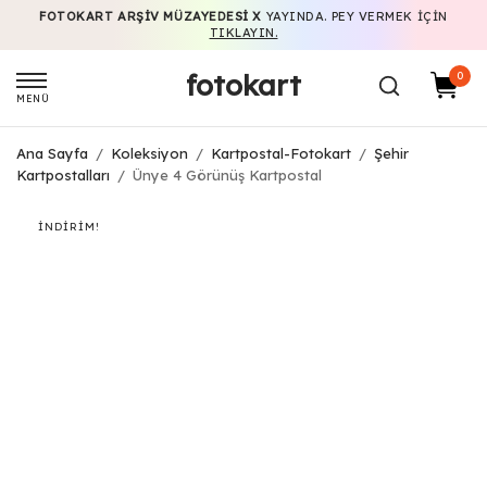
FOTOKART ARŞIV MÜZAYEDESI X
YAYINDA. PEY VERMEK IÇIN
TIKLAYIN.
fotokart
0
MENÜ
Ana Sayfa
/
Koleksiyon
/
Kartpostal-Fotokart
/
Şehir
Kartpostalları
/
Ünye 4 Görünüş Kartpostal
İNDIRIM!