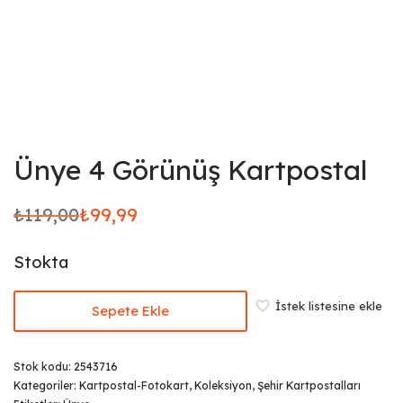
Ünye 4 Görünüş Kartpostal
₺
119,00
₺
99,99
Orijinal
Şu
fiyat:
andaki
Stokta
₺119,00.
fiyat:
₺99,99.
İstek listesine ekle
Sepete Ekle
Stok kodu:
2543716
Kategoriler:
Kartpostal-Fotokart
,
Koleksiyon
,
Şehir Kartpostalları