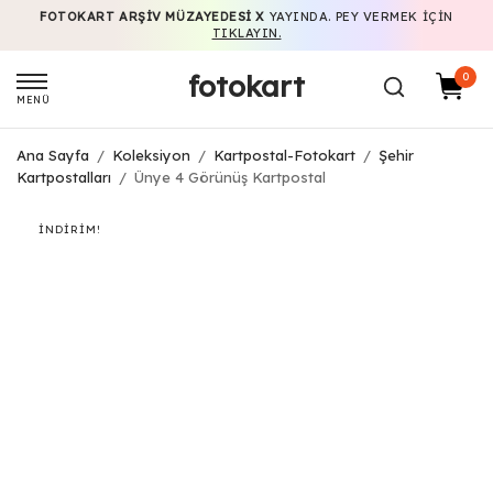
FOTOKART ARŞIV MÜZAYEDESI X
YAYINDA. PEY VERMEK IÇIN
TIKLAYIN.
fotokart
0
MENÜ
Ana Sayfa
/
Koleksiyon
/
Kartpostal-Fotokart
/
Şehir
Kartpostalları
/
Ünye 4 Görünüş Kartpostal
İNDIRIM!