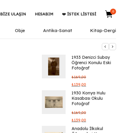
0
BIZE ULAŞIN
HESABIM
❤️ İSTEK LISTESI
Obje
Antika-Sanat
Kitap-Dergi
1933 Denizci Subay
Öğrenci Konulu Eski
Fotoğraf
₺
169,00
₺
139,00
1930 Konya Hulu
Kasabası Okulu
Fotoğraf
₺
169,00
₺
139,00
Anadolu İlkokul