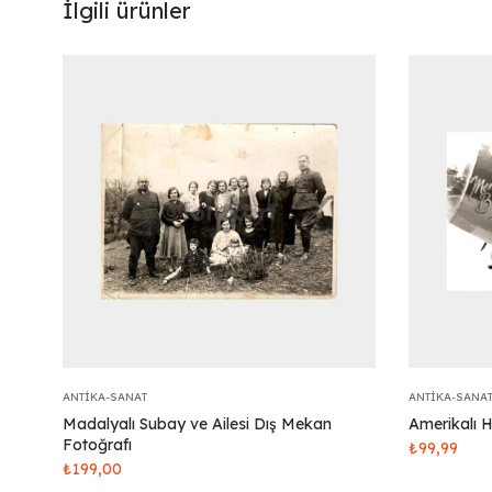
İlgili ürünler
ANTIKA-SANAT
ANTIKA-SANA
Madalyalı Subay ve Ailesi Dış Mekan
Amerikalı 
Fotoğrafı
₺
99,99
₺
199,00