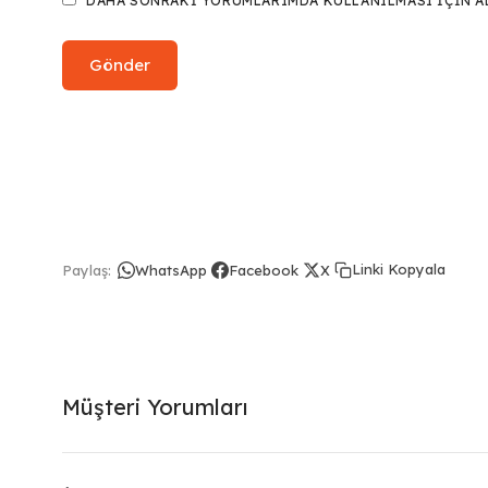
DAHA SONRAKI YORUMLARIMDA KULLANILMASI IÇIN ADI
Linki Kopyala
Paylaş:
WhatsApp
Facebook
X
Müşteri Yorumları