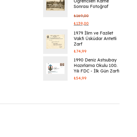
Öğrencileri Karne
Sonrası Fotoğraf
₺
169,00
₺
139,00
1979 İlim ve Fazilet
Vakfı Üsküdar Antetli
Zarf
₺
74,99
1990 Deniz Astsubay
Hazırlama Okulu 100.
Yılı FDC - İlk Gün Zarfı
₺
54,99