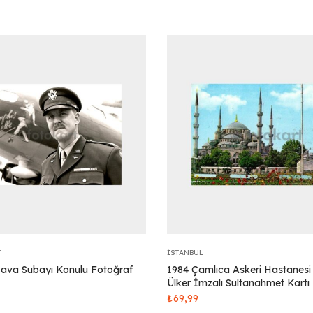
T
İSTANBUL
Hava Subayı Konulu Fotoğraf
1984 Çamlıca Askeri Hastanesi
Ülker İmzalı Sultanahmet Kartı
₺
69,99