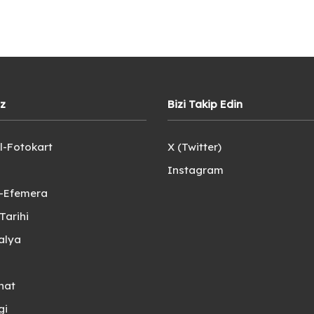
iz
Bizi Takip Edin
l-Fotokart
X (Twitter)
Instagram
e-Efemera
Tarihi
alya
nat
gi