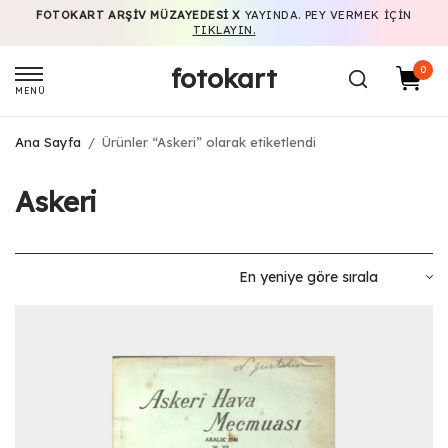
FOTOKART ARŞIV MÜZAYEDESI X
YAYINDA. PEY VERMEK IÇIN
TIKLAYIN.
fotokart
0
MENÜ
Ana Sayfa
/
Ürünler “Askeri” olarak etiketlendi
Askeri