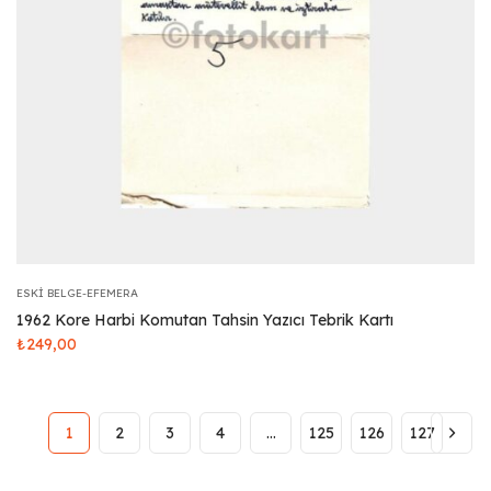
ESKI BELGE-EFEMERA
1962 Kore Harbi Komutan Tahsin Yazıcı Tebrik Kartı
₺
249,00
1
2
3
4
…
125
126
127