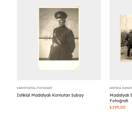
KARTPOSTAL-FOTOKART
ANTIKA-SANA
İstiklal Madalyalı Komutan Subay
Madalyalı 
Fotoğrafı
₺
199,00