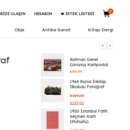
0
BIZE ULAŞIN
HESABIM
❤️ İSTEK LISTESI
Obje
Antika-Sanat
Kitap-Dergi
raf
Batman Genel
Görünüş Kartpostal
₺
84,99
1966 Bursa İnkilap
İlkokulu Fotoğraf
₺
169,00
₺
139,00
1950 İstanbul Fatih
Seçmen Kartı
(Mühürlü)