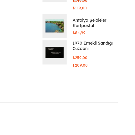
₺
149,00
₺
119,00
Antalya Şelaleler
Kartpostal
₺
84,99
1970 Emekli Sandığı
Cüzdanı
₺
259,00
₺
209,00