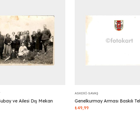
T
ASKERI-SAVAŞ
Subay ve Ailesi Dış Mekan
Genelkurmay Arması Baskılı Teb
₺
49,99