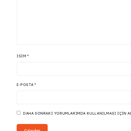
İSIM
*
E-POSTA
*
DAHA SONRAKI YORUMLARIMDA KULLANILMASI IÇIN ADI