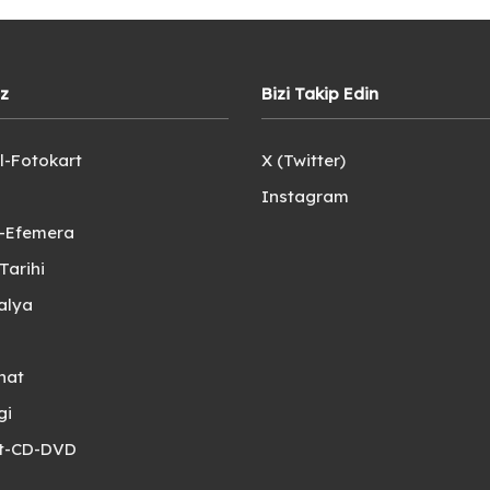
iz
Bizi Takip Edin
l-Fotokart
X (Twitter)
Instagram
e-Efemera
Tarihi
alya
nat
gi
et-CD-DVD