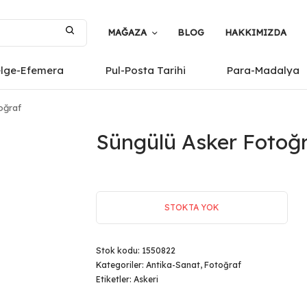
MAĞAZA
BLOG
HAKKIMIZDA
elge-Efemera
Pul-Posta Tarihi
Para-Madalya
oğraf
Süngülü Asker Fotoğ
STOKTA YOK
Stok kodu:
1550822
Kategoriler:
Antika-Sanat
,
Fotoğraf
Etiketler:
Askeri