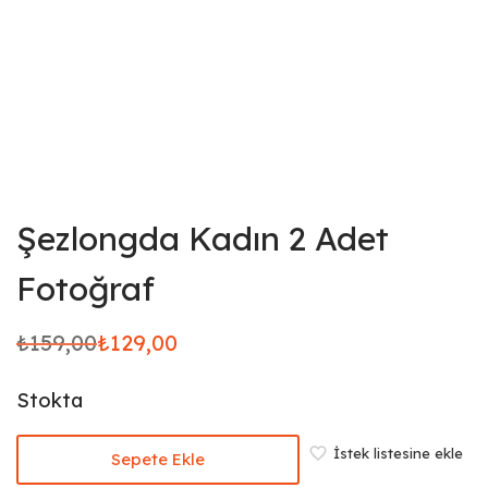
Şezlongda Kadın 2 Adet
Fotoğraf
₺
159,00
₺
129,00
Orijinal
Şu
fiyat:
andaki
Stokta
₺159,00.
fiyat:
₺129,00.
İstek listesine ekle
Sepete Ekle