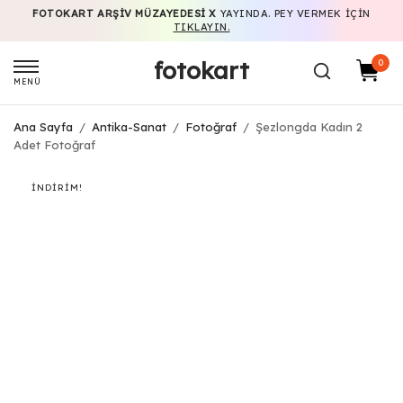
FOTOKART ARŞIV MÜZAYEDESI X
YAYINDA. PEY VERMEK IÇIN
TIKLAYIN.
fotokart
0
MENÜ
Ana Sayfa
/
Antika-Sanat
/
Fotoğraf
/
Şezlongda Kadın 2
Adet Fotoğraf
İNDIRIM!