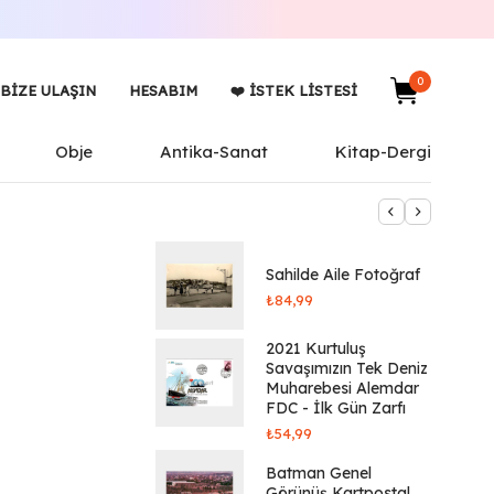
0
BIZE ULAŞIN
HESABIM
❤️ İSTEK LISTESI
Obje
Antika-Sanat
Kitap-Dergi
Sahilde Aile Fotoğraf
₺
84,99
2021 Kurtuluş
Savaşımızın Tek Deniz
Muharebesi Alemdar
FDC - İlk Gün Zarfı
₺
54,99
Batman Genel
Görünüş Kartpostal