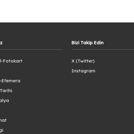
iz
Bizi Takip Edin
l-Fotokart
X (Twitter)
Instagram
e-Efemera
Tarihi
alya
nat
gi