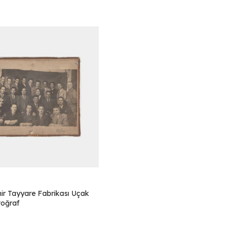
hir Tayyare Fabrikası Uçak
toğraf