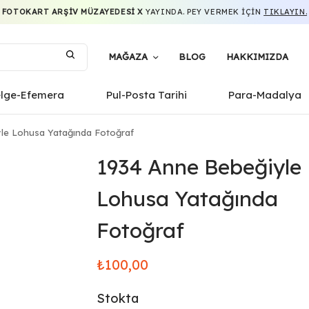
FOTOKART ARŞIV MÜZAYEDESI X
YAYINDA. PEY VERMEK IÇIN
TIKLAYIN.
MAĞAZA
BLOG
HAKKIMIZDA
elge-Efemera
Pul-Posta Tarihi
Para-Madalya
le Lohusa Yatağında Fotoğraf
1934 Anne Bebeğiyle
Lohusa Yatağında
Fotoğraf
₺
100,00
Stokta