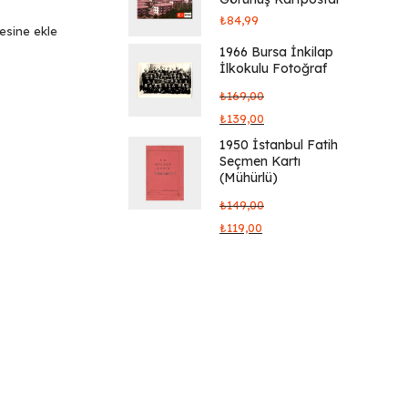
₺
84,99
tesine ekle
1966 Bursa İnkilap
İlkokulu Fotoğraf
₺
169,00
₺
139,00
1950 İstanbul Fatih
Seçmen Kartı
(Mühürlü)
₺
149,00
₺
119,00