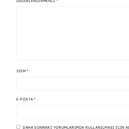
DEĞERLENDIRMENIZ
*
İSIM
*
E-POSTA
*
DAHA SONRAKI YORUMLARIMDA KULLANILMASI IÇIN ADI