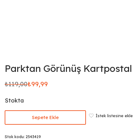
Parktan Görünüş Kartpostal
₺
119,00
₺
99,99
Orijinal
Şu
fiyat:
andaki
Stokta
₺119,00.
fiyat:
₺99,99.
İstek listesine ekle
Sepete Ekle
Stok kodu:
2543419