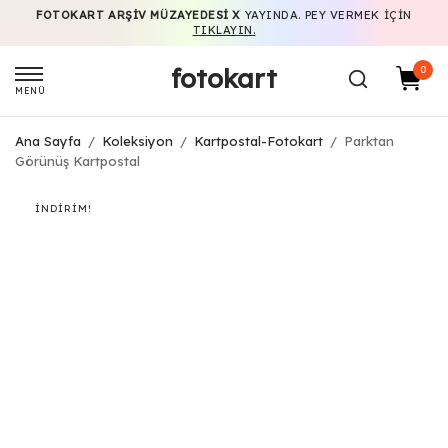
FOTOKART ARŞIV MÜZAYEDESI X
YAYINDA. PEY VERMEK IÇIN
TIKLAYIN.
fotokart
0
MENÜ
Ana Sayfa
/
Koleksiyon
/
Kartpostal-Fotokart
/
Parktan
Görünüş Kartpostal
İNDIRIM!