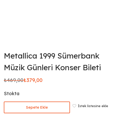
Metallica 1999 Sümerbank
Müzik Günleri Konser Bileti
₺
469,00
₺
379,00
Orijinal
Şu
fiyat:
andaki
Stokta
₺469,00.
fiyat:
₺379,00.
İstek listesine ekle
Sepete Ekle