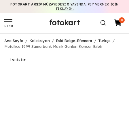
FOTOKART ARŞIV MÜZAYEDESI X
YAYINDA. PEY VERMEK IÇIN
TIKLAYIN.
fotokart
0
MENÜ
Ana Sayfa
/
Koleksiyon
/
Eski Belge-Efemera
/
Türkçe
/
Metallica 1999 Sümerbank Müzik Günleri Konser Bileti
İNDIRIM!