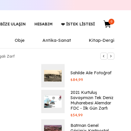
0
BIZE ULAŞIN
HESABIM
❤️ İSTEK LISTESI
Obje
Antika-Sanat
Kitap-Dergi
alı Zarf
Sahilde Aile Fotoğraf
₺
84,99
2021 Kurtuluş
Savaşımızın Tek Deniz
Muharebesi Alemdar
FDC - İlk Gün Zarfı
₺
54,99
Batman Genel
Görünüş Kartpostal