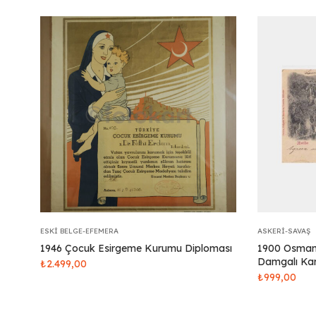
ESKI BELGE-EFEMERA
ASKERI-SAVAŞ
1946 Çocuk Esirgeme Kurumu Diploması
1900 Osmanl
Damgalı Kar
₺
2.499,00
₺
999,00