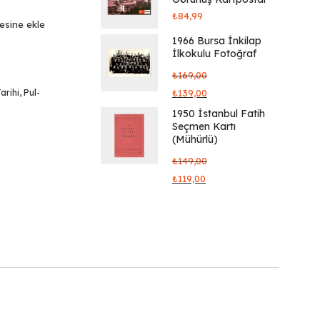
₺
84,99
tesine ekle
1966 Bursa İnkilap
İlkokulu Fotoğraf
₺
169,00
arihi
,
Pul-
₺
139,00
1950 İstanbul Fatih
Seçmen Kartı
(Mühürlü)
₺
149,00
₺
119,00