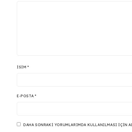
İSIM
*
E-POSTA
*
DAHA SONRAKI YORUMLARIMDA KULLANILMASI IÇIN ADI