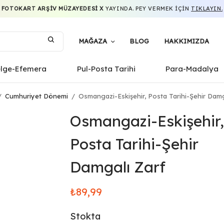
FOTOKART ARŞIV MÜZAYEDESI X
YAYINDA. PEY VERMEK IÇIN
TIKLAYIN.
MAĞAZA
BLOG
HAKKIMIZDA
elge-Efemera
Pul-Posta Tarihi
Para-Madalya
/
Cumhuriyet Dönemi
/
Osmangazi-Eskişehir, Posta Tarihi-Şehir Damg
Osmangazi-Eskişehir,
Posta Tarihi-Şehir
Damgalı Zarf
₺
89,99
Stokta