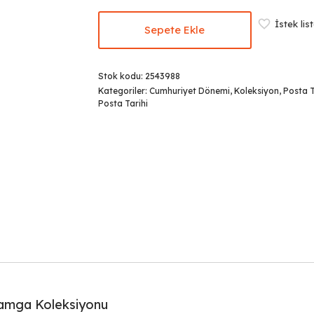
İstek lis
Sepete Ekle
Stok kodu:
2543988
Kategoriler:
Cumhuriyet Dönemi
,
Koleksiyon
,
Posta T
Posta Tarihi
Damga Koleksiyonu