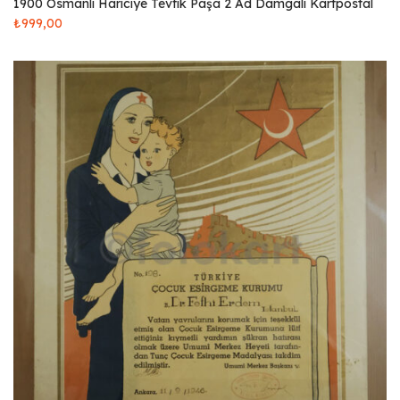
1900 Osmanlı Hariciye Tevfik Paşa 2 Ad Damgalı Kartpostal
₺
999,00