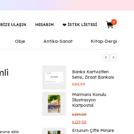
0
BIZE ULAŞIN
HESABIM
❤️ İSTEK LISTESI
Obje
Antika-Sanat
Kitap-Dergi
li
Banka Kartvizitleri
Serisi, Ziraat Bankası
₺
84,99
Marmaris Konulu
İllustrasyon
Kartpostal
₺
159,00
₺
129,00
Erzurum Çifte Minare
tesine ekle