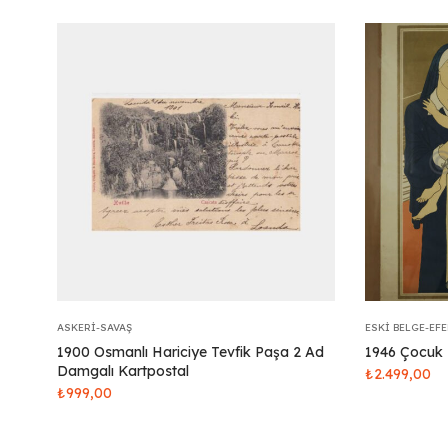
ASKERI-SAVAŞ
ESKI BELGE-EF
1900 Osmanlı Hariciye Tevfik Paşa 2 Ad
1946 Çocuk 
Damgalı Kartpostal
₺
2.499,00
₺
999,00