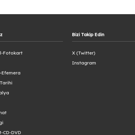
iz
Bizi Takip Edin
l-Fotokart
X (Twitter)
Instagram
e-Efemera
Tarihi
alya
nat
gi
et-CD-DVD