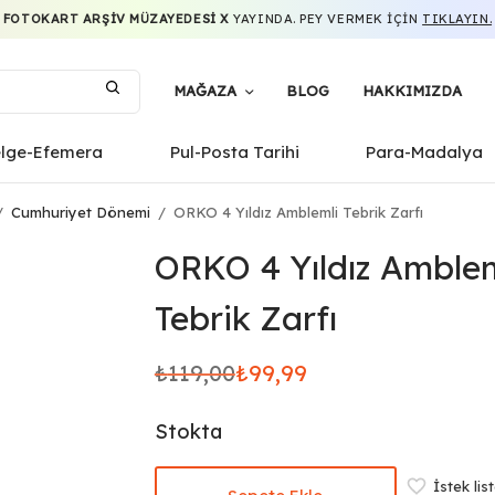
FOTOKART ARŞIV MÜZAYEDESI X
YAYINDA. PEY VERMEK IÇIN
TIKLAYIN.
MAĞAZA
BLOG
HAKKIMIZDA
elge-Efemera
Pul-Posta Tarihi
Para-Madalya
/
Cumhuriyet Dönemi
/
ORKO 4 Yıldız Amblemli Tebrik Zarfı
ORKO 4 Yıldız Amblem
Tebrik Zarfı
₺
119,00
₺
99,99
Orijinal
Şu
fiyat:
andaki
Stokta
₺119,00.
fiyat:
₺99,99.
İstek lis