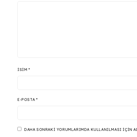
İSIM
*
E-POSTA
*
DAHA SONRAKI YORUMLARIMDA KULLANILMASI IÇIN ADI