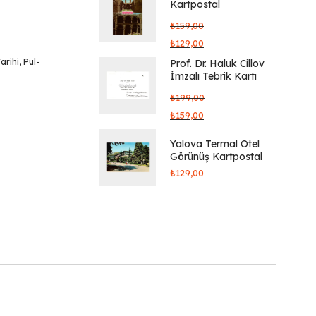
Kartpostal
₺
159,00
₺
129,00
arihi
,
Pul-
Prof. Dr. Haluk Cillov
İmzalı Tebrik Kartı
₺
199,00
₺
159,00
Yalova Termal Otel
Görünüş Kartpostal
₺
129,00