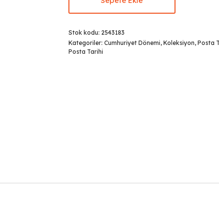
Sepete Ekle
Stok kodu:
2543183
Kategoriler:
Cumhuriyet Dönemi
,
Koleksiyon
,
Posta T
Posta Tarihi