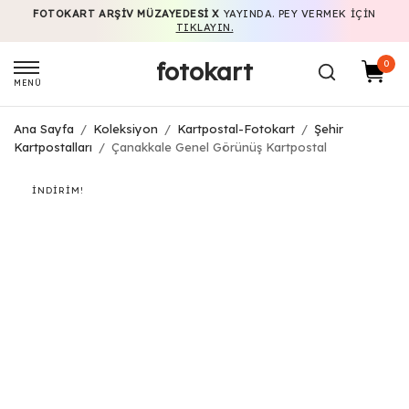
FOTOKART ARŞIV MÜZAYEDESI X
YAYINDA. PEY VERMEK IÇIN
TIKLAYIN.
fotokart
0
MENÜ
Ana Sayfa
/
Koleksiyon
/
Kartpostal-Fotokart
/
Şehir
Kartpostalları
/
Çanakkale Genel Görünüş Kartpostal
İNDIRIM!