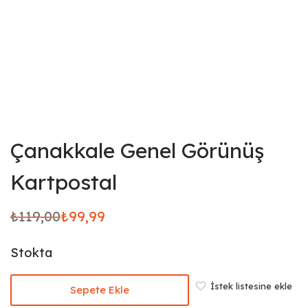
Çanakkale Genel Görünüş
Kartpostal
₺
119,00
₺
99,99
Orijinal
Şu
fiyat:
andaki
Stokta
₺119,00.
fiyat:
₺99,99.
İstek listesine ekle
Sepete Ekle