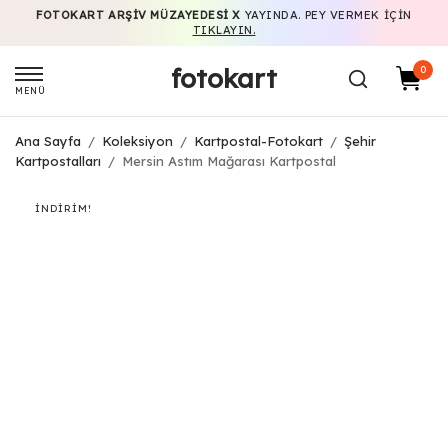
FOTOKART ARŞIV MÜZAYEDESI X
YAYINDA. PEY VERMEK IÇIN
TIKLAYIN.
fotokart
0
MENÜ
Ana Sayfa
/
Koleksiyon
/
Kartpostal-Fotokart
/
Şehir
Kartpostalları
/
Mersin Astım Mağarası Kartpostal
İNDIRIM!