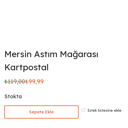
Mersin Astım Mağarası
Kartpostal
₺
119,00
₺
99,99
Orijinal
Şu
fiyat:
andaki
Stokta
₺119,00.
fiyat:
₺99,99.
İstek listesine ekle
Sepete Ekle