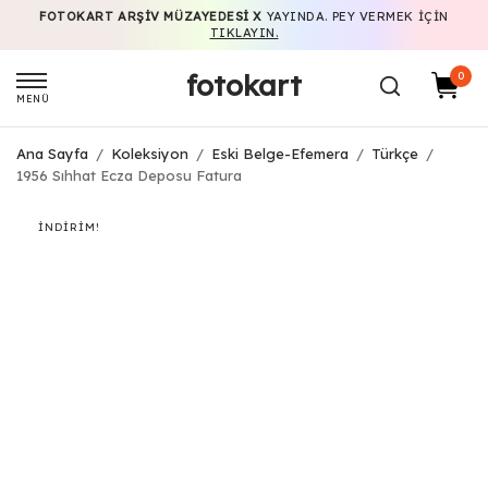
FOTOKART ARŞIV MÜZAYEDESI X
YAYINDA. PEY VERMEK IÇIN
TIKLAYIN.
fotokart
0
MENÜ
Ana Sayfa
/
Koleksiyon
/
Eski Belge-Efemera
/
Türkçe
/
1956 Sıhhat Ecza Deposu Fatura
İNDIRIM!