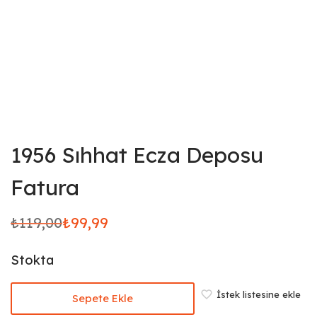
1956 Sıhhat Ecza Deposu
Fatura
₺
119,00
₺
99,99
Orijinal
Şu
fiyat:
andaki
Stokta
₺119,00.
fiyat:
₺99,99.
İstek listesine ekle
Sepete Ekle