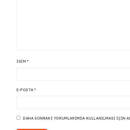
İSIM
*
E-POSTA
*
DAHA SONRAKI YORUMLARIMDA KULLANILMASI IÇIN ADI