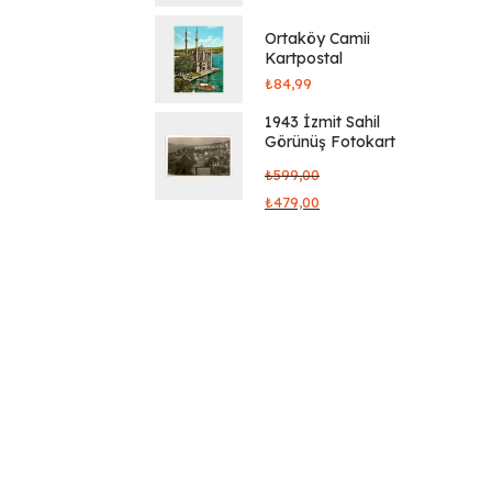
Ortaköy Camii
Kartpostal
₺
84,99
1943 İzmit Sahil
Görünüş Fotokart
₺
599,00
₺
479,00