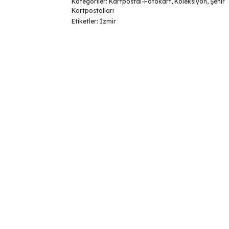
Kategoriler:
Kartpostal-Fotokart
,
Koleksiyon
,
Şehir
Kartpostalları
Etiketler:
İzmir