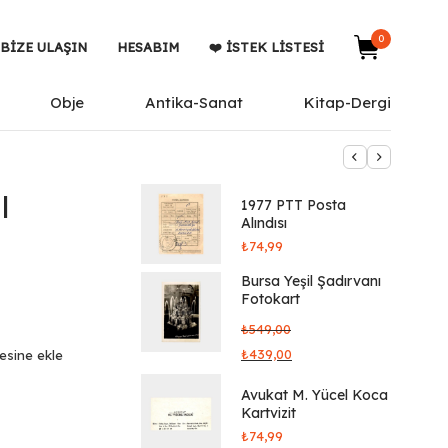
0
BIZE ULAŞIN
HESABIM
❤️ İSTEK LISTESI
Obje
Antika-Sanat
Kitap-Dergi
l
1977 PTT Posta
Alındısı
₺
74,99
Bursa Yeşil Şadırvanı
Fotokart
₺
549,00
₺
439,00
tesine ekle
Avukat M. Yücel Koca
Kartvizit
₺
74,99