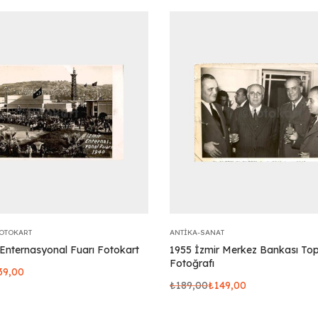
FOTOKART
ANTIKA-SANAT
 Enternasyonal Fuarı Fotokart
1955 İzmir Merkez Bankası Topl
Fotoğrafı
39,00
₺
189,00
₺
149,00