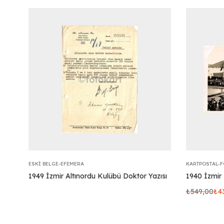
ESKI BELGE-EFEMERA
KARTPOSTAL-
1949 İzmir Altınordu Kulübü Doktor Yazısı
1940 İzmir
₺
549,00
₺
4