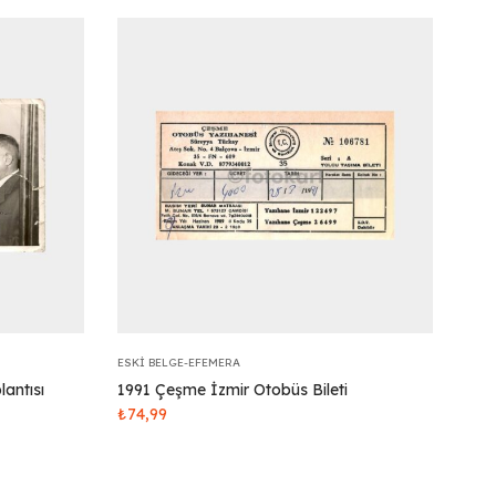
ESKI BELGE-EFEMERA
antısı
1991 Çeşme İzmir Otobüs Bileti
₺
74,99