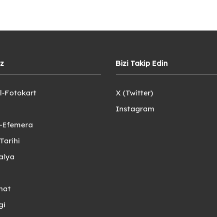
iz
Bizi Takip Edin
l-Fotokart
X (Twitter)
Instagram
e-Efemera
Tarihi
alya
nat
gi