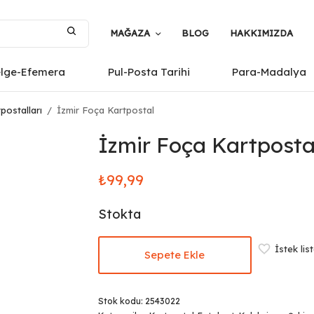
MAĞAZA
BLOG
HAKKIMIZDA
elge-Efemera
Pul-Posta Tarihi
Para-Madalya
postalları
/
İzmir Foça Kartpostal
İzmir Foça Kartposta
₺
99,99
Stokta
İstek lis
Sepete Ekle
Stok kodu:
2543022