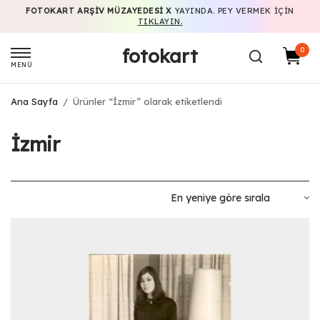
FOTOKART ARŞIV MÜZAYEDESI X
YAYINDA. PEY VERMEK IÇIN
TIKLAYIN.
fotokart
0
MENÜ
Ana Sayfa
/
Ürünler “İzmir” olarak etiketlendi
İzmir