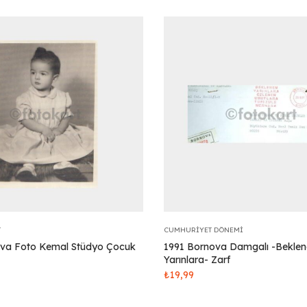
T
CUMHURIYET DÖNEMI
ova Foto Kemal Stüdyo Çocuk
1991 Bornova Damgalı -Bekle
Yarınlara- Zarf
₺
19,99