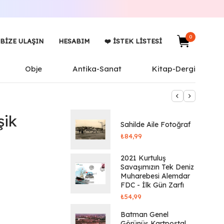
0
BIZE ULAŞIN
HESABIM
❤️ İSTEK LISTESI
Obje
Antika-Sanat
Kitap-Dergi
şik
Sahilde Aile Fotoğraf
₺
84,99
2021 Kurtuluş
Savaşımızın Tek Deniz
Muharebesi Alemdar
FDC - İlk Gün Zarfı
₺
54,99
Batman Genel
Görünüş Kartpostal