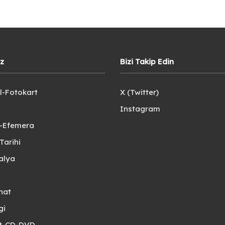
iz
Bizi Takip Edin
l-Fotokart
X (Twitter)
Instagram
e-Efemera
Tarihi
alya
nat
gi
et-CD-DVD