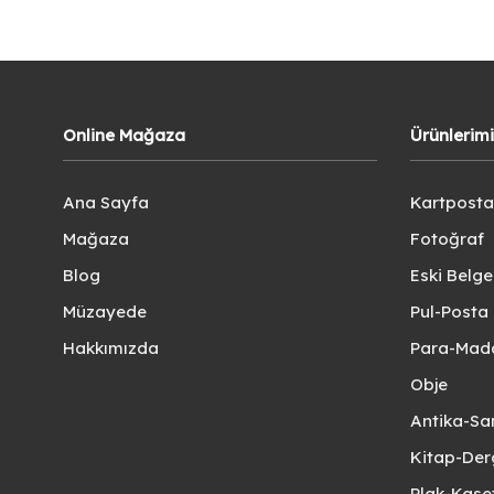
Online Mağaza
Ürünlerim
Ana Sayfa
Kartposta
Mağaza
Fotoğraf
Blog
Eski Belg
Müzayede
Pul-Posta 
Hakkımızda
Para-Mad
Obje
Antika-Sa
Kitap-Der
Plak-Kas