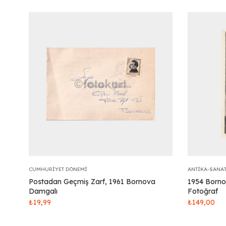
CUMHURIYET DÖNEMI
ANTIKA-SANA
Postadan Geçmiş Zarf, 1961 Bornova
1954 Born
Damgalı
Fotoğraf
₺
19,99
₺
149,00