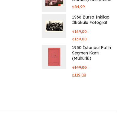
₺
84,99
1966 Bursa İnkilap
İlkokulu Fotoğraf
₺
169,00
₺
139,00
1950 İstanbul Fatih
Seçmen Kartı
(Mühürlü)
₺
149,00
₺
119,00