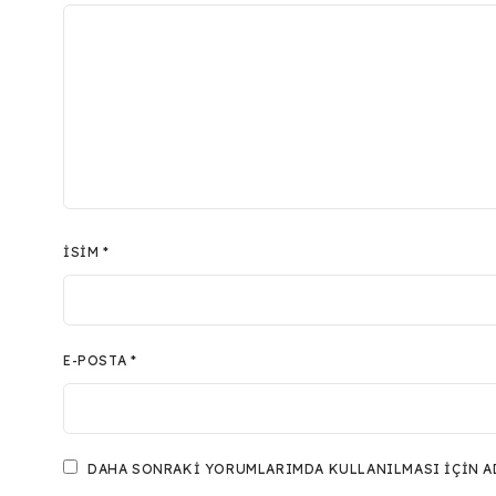
İSIM
*
E-POSTA
*
DAHA SONRAKI YORUMLARIMDA KULLANILMASI IÇIN ADI