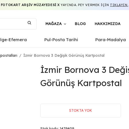
FOTOKART ARŞIV MÜZAYEDESI X
YAYINDA. PEY VERMEK IÇIN
TIKLAYIN.
MAĞAZA
BLOG
HAKKIMIZDA
elge-Efemera
Pul-Posta Tarihi
Para-Madalya
postalları
/
İzmir Bornova 3 Değişik Görünüş Kartpostal
İzmir Bornova 3 Deği
Görünüş Kartpostal
STOKTA YOK
Stok kodu:
1479409