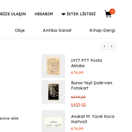
0
BIZE ULAŞIN
HESABIM
❤️ İSTEK LISTESI
Obje
Antika-Sanat
Kitap-Dergi
1977 PTT Posta
Alındısı
₺
74,99
Bursa Yeşil Şadırvanı
Fotokart
₺
549,00
₺
439,00
Avukat M. Yücel Koca
tesine ekle
Kartvizit
₺
74,99