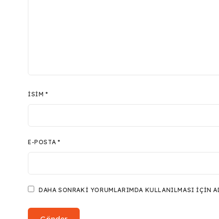
İSIM
*
E-POSTA
*
DAHA SONRAKI YORUMLARIMDA KULLANILMASI IÇIN ADI