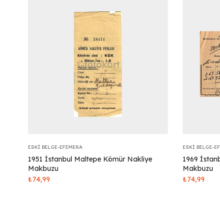
ESKI BELGE-EFEMERA
ESKI BELGE-E
1951 İstanbul Maltepe Kömür Nakliye
1969 İstan
Makbuzu
Makbuzu
₺
74,99
₺
74,99