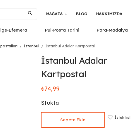
MAĞAZA
BLOG
HAKKIMIZDA
elge-Efemera
Pul-Posta Tarihi
Para-Madalya
postalları
/
İstanbul
/
İstanbul Adalar Kartpostal
İstanbul Adalar
Kartpostal
₺
74,99
Stokta
İstek lis
Sepete Ekle