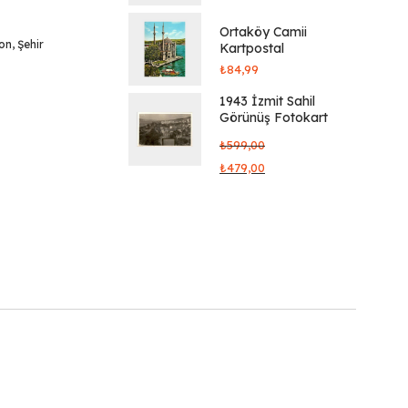
Ortaköy Camii
yon
,
Şehir
Kartpostal
₺
84,99
1943 İzmit Sahil
Görünüş Fotokart
₺
599,00
₺
479,00