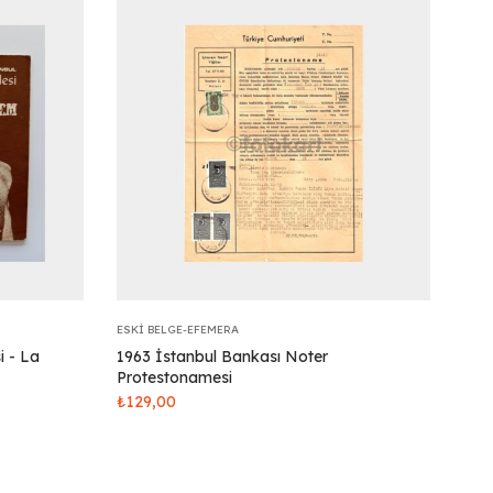
ESKI BELGE-EFEMERA
i - La
1963 İstanbul Bankası Noter
Protestonamesi
₺
129,00