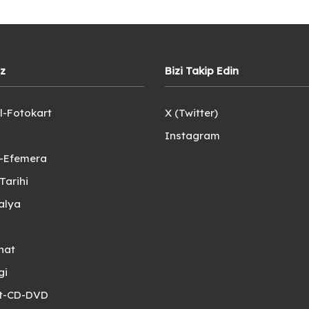
iz
Bizi Takip Edin
l-Fotokart
X (Twitter)
Instagram
e-Efemera
Tarihi
alya
nat
gi
et-CD-DVD