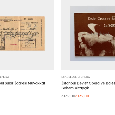
FEMERA
ESKI BELGE-EFEMERA
bul Sular İdaresi Muvakkat
İstanbul Devlet Opera ve Bales
Bohem Kitapçık
₺
169,00
₺
139,00