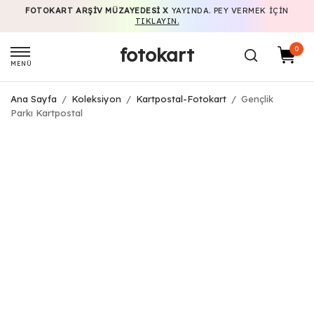
FOTOKART ARŞIV MÜZAYEDESI X
YAYINDA. PEY VERMEK IÇIN
TIKLAYIN.
fotokart
0
MENÜ
Ana Sayfa
/
Koleksiyon
/
Kartpostal-Fotokart
/
Gençlik
Parkı Kartpostal