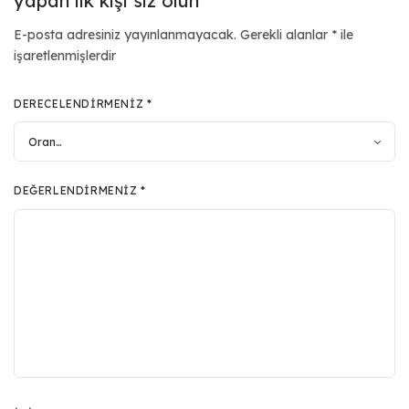
yapan ilk kişi siz olun
E-posta adresiniz yayınlanmayacak.
Gerekli alanlar
*
ile
işaretlenmişlerdir
DERECELENDIRMENIZ
*
DEĞERLENDIRMENIZ
*