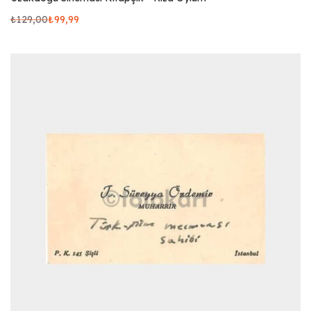
₺
129,00
₺
99,99