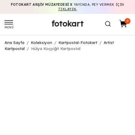
FOTOKART ARŞIV MÜZAYEDESI X
YAYINDA. PEY VERMEK IÇIN
TIKLAYIN.
fotokart
0
MENÜ
Ana Sayfa
/
Koleksiyon
/
Kartpostal-Fotokart
/
Artist
Kartpostal
/
Hülya Koçyiğit Kartpostal