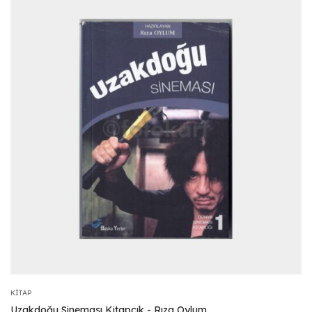
KITAP
Uzakdoğu Sineması Kitapçık - Rıza Oylum