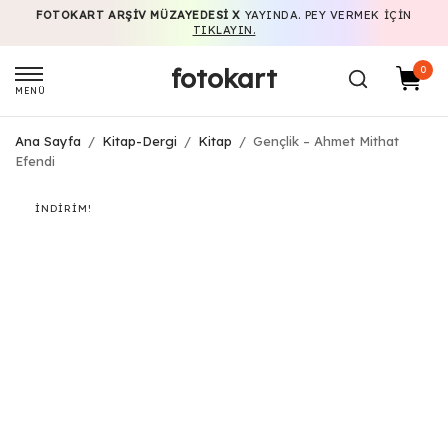
FOTOKART ARŞIV MÜZAYEDESI X
YAYINDA. PEY VERMEK IÇIN
TIKLAYIN.
fotokart
0
MENÜ
Ana Sayfa
/
Kitap-Dergi
/
Kitap
/
Gençlik – Ahmet Mithat
Efendi
İNDIRIM!