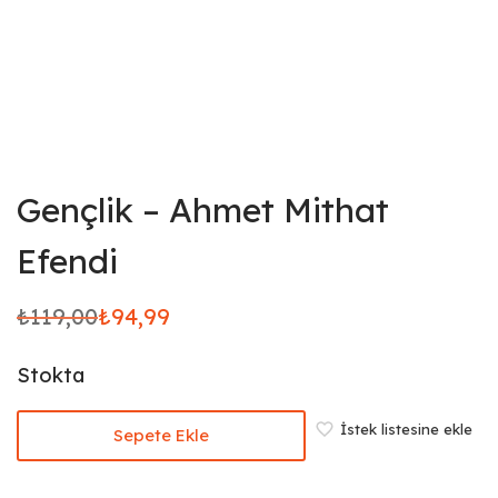
Gençlik – Ahmet Mithat
Efendi
₺
119,00
₺
94,99
Orijinal
Şu
fiyat:
andaki
Stokta
₺119,00.
fiyat:
₺94,99.
İstek listesine ekle
Sepete Ekle