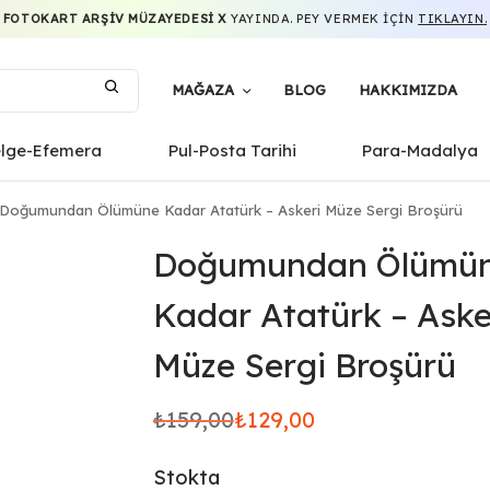
FOTOKART ARŞIV MÜZAYEDESI X
YAYINDA. PEY VERMEK IÇIN
TIKLAYIN.
MAĞAZA
BLOG
HAKKIMIZDA
elge-Efemera
Pul-Posta Tarihi
Para-Madalya
Doğumundan Ölümüne Kadar Atatürk – Askeri Müze Sergi Broşürü
Doğumundan Ölümü
Kadar Atatürk – Aske
Müze Sergi Broşürü
₺
159,00
₺
129,00
Orijinal
Şu
fiyat:
andaki
Stokta
₺159,00.
fiyat: