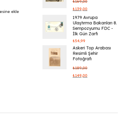
₺
169,00
₺
139,00
tesine ekle
1979 Avrupa
Ulaştırma Bakanları 8.
Sempozyumu FDC -
İlk Gün Zarfı
₺
54,99
Askeri Top Arabası
Resimli Şehir
Fotoğrafı
₺
189,00
₺
149,00