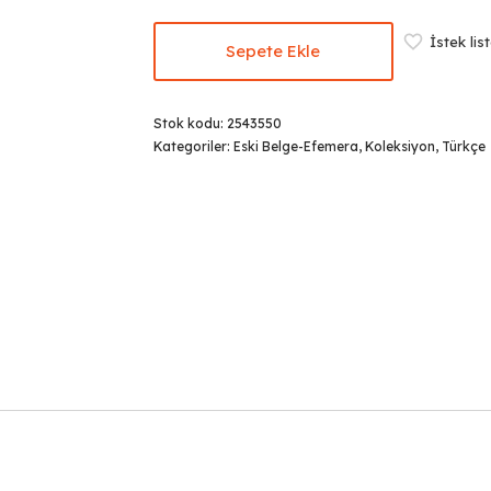
₺129,00.
İstek lis
Sepete Ekle
Stok kodu:
2543550
Kategoriler:
Eski Belge-Efemera
,
Koleksiyon
,
Türkçe