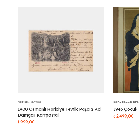
ASKERI-SAVAŞ
ESKI BELGE-EF
1900 Osmanlı Hariciye Tevfik Paşa 2 Ad
1946 Çocuk 
Damgalı Kartpostal
₺
2.499,00
₺
999,00