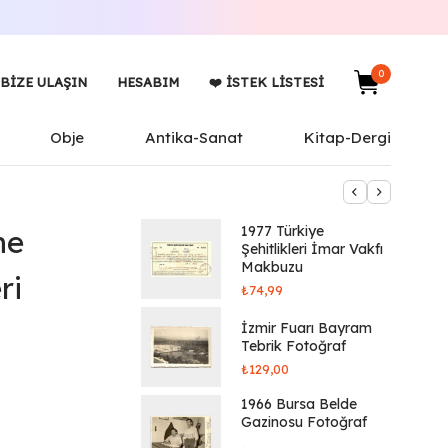
0
BIZE ULAŞIN
HESABIM
❤️ İSTEK LISTESI
Obje
Antika-Sanat
Kitap-Dergi
1977 Türkiye
ne
Şehitlikleri İmar Vakfı
Makbuzu
ri
₺
74,99
İzmir Fuarı Bayram
Tebrik Fotoğraf
₺
129,00
1966 Bursa Belde
Gazinosu Fotoğraf