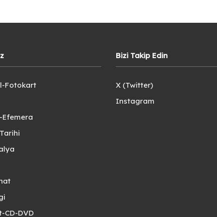
iz
Bizi Takip Edin
l-Fotokart
X (Twitter)
Instagram
e-Efemera
Tarihi
alya
nat
gi
et-CD-DVD