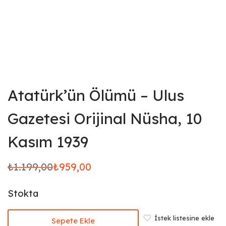
Atatürk’ün Ölümü – Ulus
Gazetesi Orijinal Nüsha, 10
Kasım 1939
₺
1.199,00
₺
959,00
Orijinal
Şu
fiyat:
andaki
Stokta
₺1.199,00.
fiyat:
₺959,00.
İstek listesine ekle
Sepete Ekle