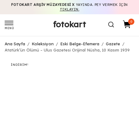
FOTOKART ARŞIV MÜZAYEDESI X
YAYINDA. PEY VERMEK IÇIN
TIKLAYIN.
fotokart
0
MENÜ
Ana Sayfa
/
Koleksiyon
/
Eski Belge-Efemera
/
Gazete
/
Atatürk’ün Ölümü – Ulus Gazetesi Orijinal Nüsha, 10 Kasım 1939
İNDIRIM!