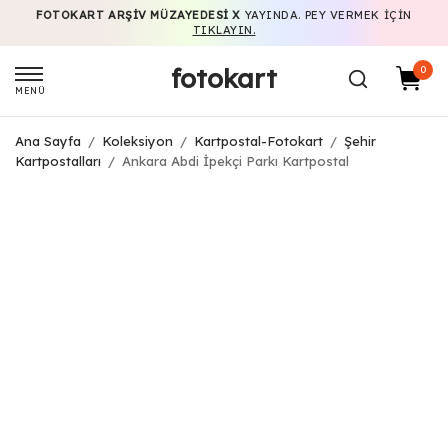
FOTOKART ARŞIV MÜZAYEDESI X
YAYINDA. PEY VERMEK IÇIN
TIKLAYIN.
fotokart
0
MENÜ
Ana Sayfa
/
Koleksiyon
/
Kartpostal-Fotokart
/
Şehir
Kartpostalları
/
Ankara Abdi İpekçi Parkı Kartpostal