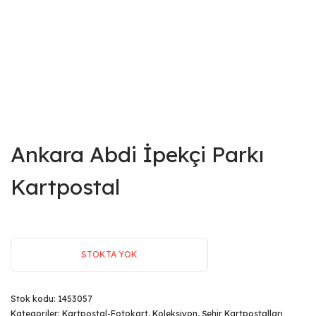
Ankara Abdi İpekçi Parkı
Kartpostal
STOKTA YOK
Stok kodu:
1453057
Kategoriler:
Kartpostal-Fotokart
,
Koleksiyon
,
Şehir Kartpostalları