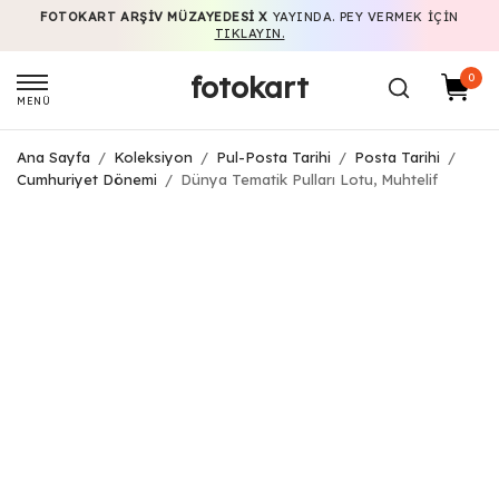
FOTOKART ARŞIV MÜZAYEDESI X
YAYINDA. PEY VERMEK IÇIN
TIKLAYIN.
fotokart
0
MENÜ
Ana Sayfa
/
Koleksiyon
/
Pul-Posta Tarihi
/
Posta Tarihi
/
Cumhuriyet Dönemi
/
Dünya Tematik Pulları Lotu, Muhtelif