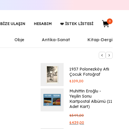
0
BIZE ULAŞIN
HESABIM
❤️ İSTEK LISTESI
Obje
Antika-Sanat
Kitap-Dergi
1937 Polonezköy Atlı
Çocuk Fotoğraf
₺
109,00
Muhittin Eroğlu -
Yeşilin Sonu
Kartpostal Albümü (11
Adet Kart)
₺
549,00
₺
439,00