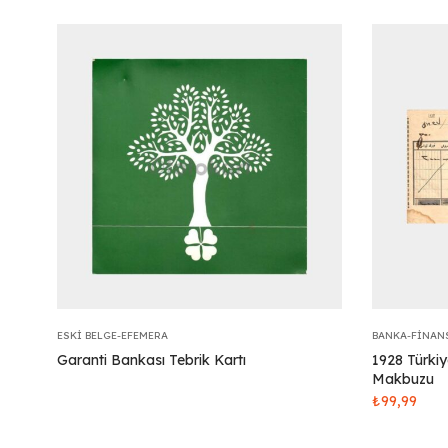
ESKI BELGE-EFEMERA
BANKA-FINAN
Garanti Bankası Tebrik Kartı
1928 Türki
Makbuzu
₺
99,99