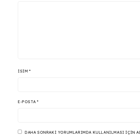
İSIM
*
E-POSTA
*
DAHA SONRAKI YORUMLARIMDA KULLANILMASI IÇIN ADI