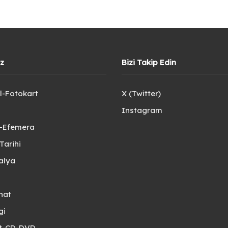
iz
Bizi Takip Edin
l-Fotokart
X (Twitter)
Instagram
e-Efemera
Tarihi
alya
nat
gi
et-CD-DVD