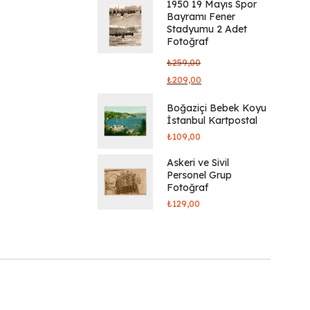
1950 19 Mayıs Spor
Bayramı Fener
Stadyumu 2 Adet
Fotoğraf
₺
259,00
₺
209,00
Boğaziçi Bebek Koyu
İstanbul Kartpostal
₺
109,00
Askeri ve Sivil
Personel Grup
Fotoğraf
₺
129,00