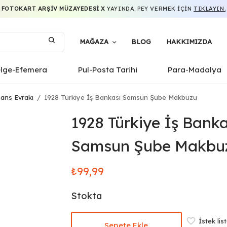
FOTOKART ARŞIV MÜZAYEDESI X
YAYINDA. PEY VERMEK IÇIN
TIKLAYIN.
MAĞAZA
BLOG
HAKKIMIZDA
elge-Efemera
Pul-Posta Tarihi
Para-Madalya
ans Evrakı
/
1928 Türkiye İş Bankası Samsun Şube Makbuzu
1928 Türkiye İş Banka
Samsun Şube Makbu
₺
99,99
Stokta
İstek lis
Sepete Ekle