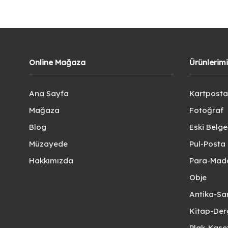
Online Mağaza
Ürünlerim
Ana Sayfa
Kartposta
Mağaza
Fotoğraf
Blog
Eski Belg
Müzayede
Pul-Posta 
Hakkımızda
Para-Mad
Obje
Antika-Sa
Kitap-Der
Plak-Kas