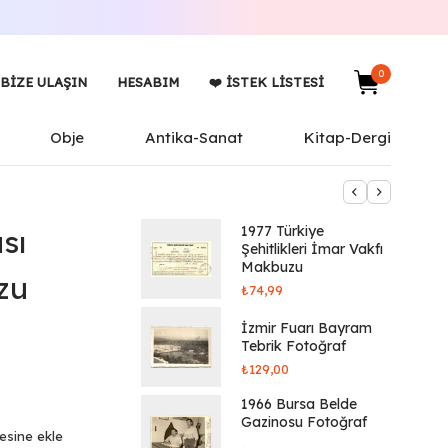
0
BIZE ULAŞIN
HESABIM
❤️ İSTEK LISTESI
Obje
Antika-Sanat
Kitap-Dergi
1977 Türkiye
sı
Şehitlikleri İmar Vakfı
Makbuzu
zu
₺
74,99
İzmir Fuarı Bayram
Tebrik Fotoğraf
₺
129,00
1966 Bursa Belde
Gazinosu Fotoğraf
tesine ekle