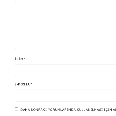
İSIM
*
E-POSTA
*
DAHA SONRAKI YORUMLARIMDA KULLANILMASI IÇIN ADI