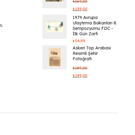
₺
169,00
₺
139,00
1979 Avrupa
Ulaştırma Bakanları 8.
a
,
Sempozyumu FDC -
İlk Gün Zarfı
₺
54,99
Askeri Top Arabası
Resimli Şehir
Fotoğrafı
₺
189,00
₺
149,00