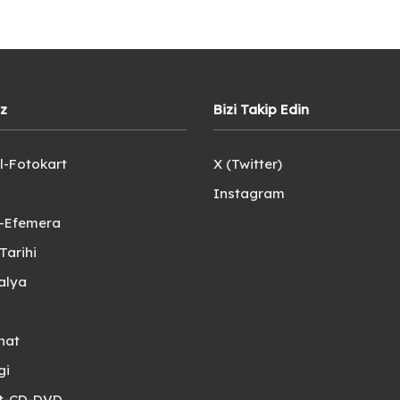
iz
Bizi Takip Edin
l-Fotokart
X (Twitter)
Instagram
e-Efemera
Tarihi
alya
nat
gi
et-CD-DVD