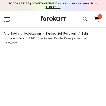
FOTOKART ARŞIV MÜZAYEDESI X
YAYINDA. PEY VERMEK IÇIN
TIKLAYIN.
fotokart
0
MENÜ
Ana Sayfa
/
Koleksiyon
/
Kartpostal-Fotokart
/
Şehir
Kartpostalları
/
1941 Vize Askeri Posta Damgalı Konya
Fotokart