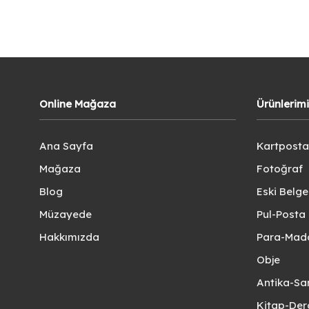
Online Mağaza
Ürünlerim
Ana Sayfa
Kartposta
Mağaza
Fotoğraf
Blog
Eski Belg
Müzayede
Pul-Posta 
Hakkımızda
Para-Mad
Obje
Antika-Sa
Kitap-Der