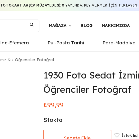
FOTOKART ARŞIV MÜZAYEDESI X
YAYINDA. PEY VERMEK IÇIN
TIKLAYIN.
MAĞAZA
BLOG
HAKKIMIZDA
elge-Efemera
Pul-Posta Tarihi
Para-Madalya
mir Kız Öğrenciler Fotoğraf
1930 Foto Sedat İzmi
Öğrenciler Fotoğraf
₺
99,99
Stokta
İstek lis
Sepete Ekle