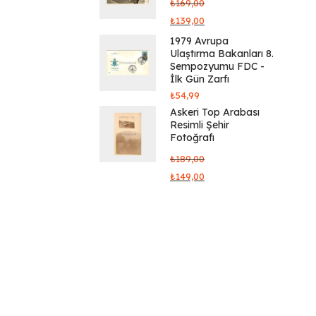
₺
169,00
₺
139,00
1979 Avrupa
Ulaştırma Bakanları 8.
Sempozyumu FDC -
İlk Gün Zarfı
₺
54,99
Askeri Top Arabası
Resimli Şehir
Fotoğrafı
₺
189,00
₺
149,00