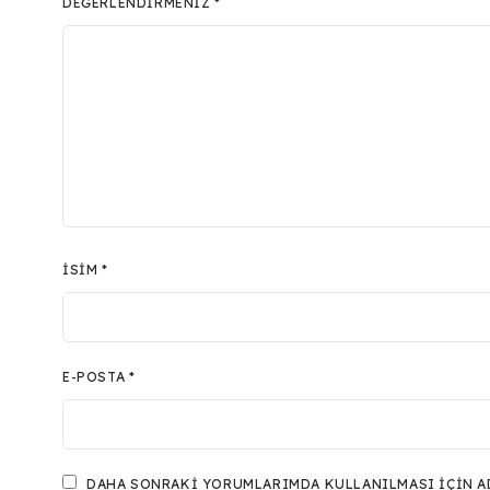
DEĞERLENDIRMENIZ
*
İSIM
*
E-POSTA
*
DAHA SONRAKI YORUMLARIMDA KULLANILMASI IÇIN ADI