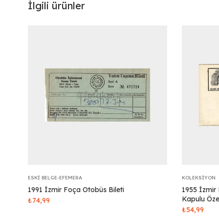
İlgili ürünler
ESKI BELGE-EFEMERA
KOLEKSIYON
1991 İzmir Foça Otobüs Bileti
1955 İzmir 
Kapulu Öz
₺
74,99
₺
54,99