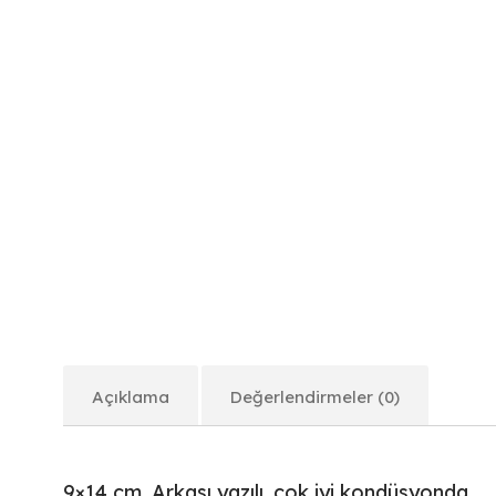
Açıklama
Değerlendirmeler (0)
9×14 cm. Arkası yazılı, çok iyi kondüsyonda.