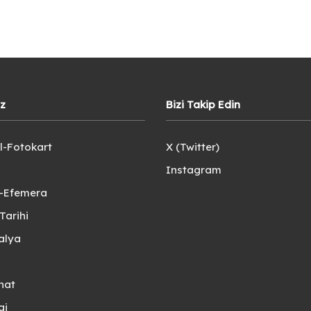
iz
Bizi Takip Edin
l-Fotokart
X (Twitter)
Instagram
e-Efemera
Tarihi
alya
nat
gi