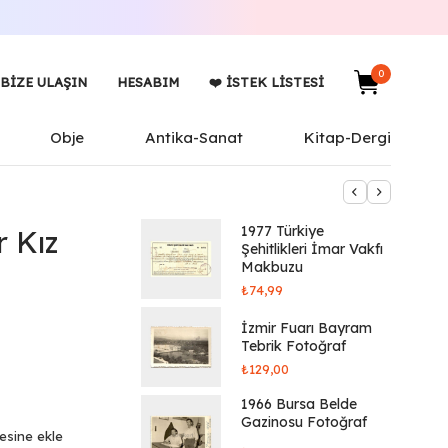
0
BIZE ULAŞIN
HESABIM
❤️ İSTEK LISTESI
Obje
Antika-Sanat
Kitap-Dergi
1977 Türkiye
r Kız
Şehitlikleri İmar Vakfı
Makbuzu
₺
74,99
İzmir Fuarı Bayram
Tebrik Fotoğraf
₺
129,00
1966 Bursa Belde
Gazinosu Fotoğraf
tesine ekle