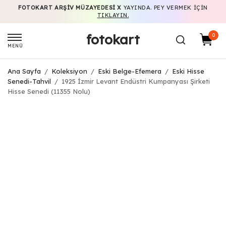
FOTOKART ARŞIV MÜZAYEDESI X
YAYINDA. PEY VERMEK IÇIN
TIKLAYIN.
fotokart
0
MENÜ
Ana Sayfa
/
Koleksiyon
/
Eski Belge-Efemera
/
Eski Hisse
Senedi-Tahvil
/
1925 İzmir Levant Endüstri Kumpanyası Şirketi
Hisse Senedi (11355 Nolu)