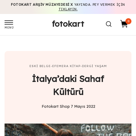
FOTOKART ARŞIV MÜZAYEDESI X
YAYINDA. PEY VERMEK IÇIN
TIKLAYIN.
fotokart
0
MENÜ
ESKI BELGE-EFEMERA
KITAP-DERGI
YAŞAM
İtalya’daki Sahaf
Kültürü
Fotokart Shop
7 Mayıs 2022