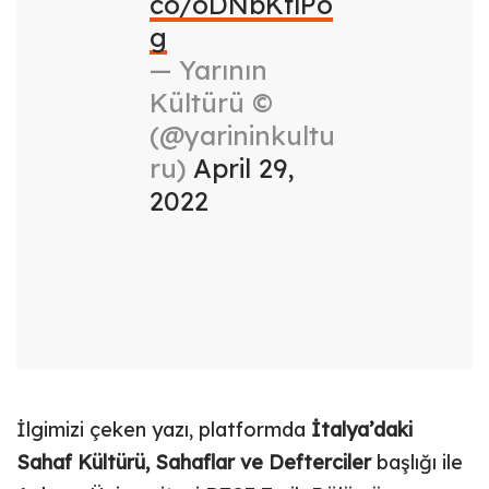
co/oDNbKflPo
g
— Yarının
Kültürü ©
(@yarininkultu
ru)
April 29,
2022
İlgimizi çeken yazı, platformda
İtalya’daki
Sahaf Kültürü, Sahaflar ve Defterciler
başlığı ile