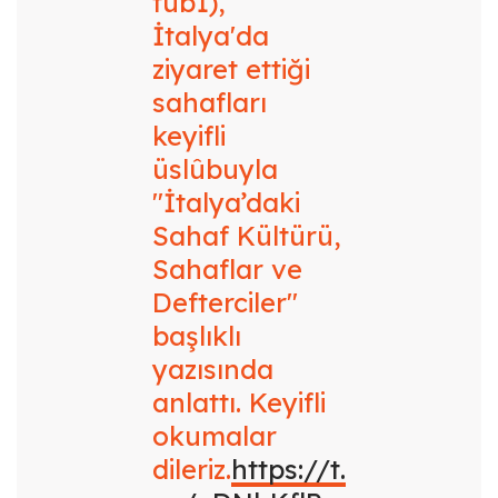
tub1),
İtalya'da
ziyaret ettiği
sahafları
keyifli
üslûbuyla
"İtalya’daki
Sahaf Kültürü,
Sahaflar ve
Defterciler"
başlıklı
yazısında
anlattı. Keyifli
okumalar
dileriz.
https://t.