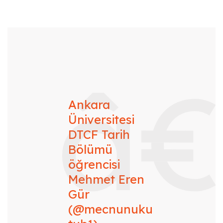
Ankara
Üniversitesi
DTCF Tarih
Bölümü
öğrencisi
Mehmet Eren
Gür
(@mecnunuku