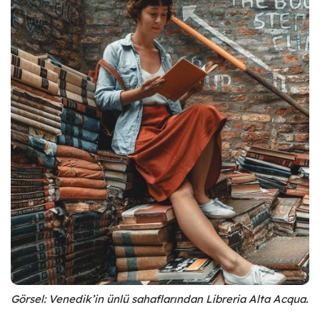
İtalya’nın, Rönesans’ın doğduğu ve geliştiği
memleket olmasının altında yatan nedenlerden
biri de kuşkusuz ülkedeki
kültürel hava, kitaplar
ve sahaflardır.
İtalya’daki sahaf kültürüne,
Ankara Üniversitesi öğrencisi
Mehmet Eren
Gür
‘ün Yarının Kültürü platformu için kaleme
aldığı yazıyla yakından bakıyoruz.
Görsel: Venedik’in ünlü sahaflarından Libreria Alta Acqua.