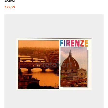
Baskı
₺
99,99