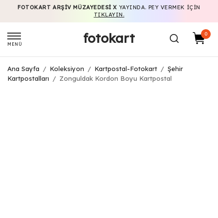
FOTOKART ARŞIV MÜZAYEDESI X
YAYINDA. PEY VERMEK IÇIN
TIKLAYIN.
fotokart
0
MENÜ
Ana Sayfa
/
Koleksiyon
/
Kartpostal-Fotokart
/
Şehir
Kartpostalları
/
Zonguldak Kordon Boyu Kartpostal