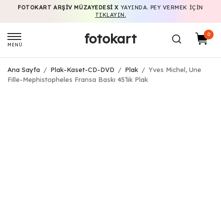
FOTOKART ARŞIV MÜZAYEDESI X
YAYINDA. PEY VERMEK IÇIN
TIKLAYIN.
fotokart
0
MENÜ
Ana Sayfa
/
Plak-Kaset-CD-DVD
/
Plak
/
Yves Michel, Une
Fille-Mephistopheles Fransa Baskı 45’lik Plak