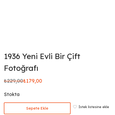
1936 Yeni Evli Bir Çift
Fotoğrafı
₺
229,00
₺
179,00
Orijinal
Şu
fiyat:
andaki
Stokta
₺229,00.
fiyat:
₺179,00.
İstek listesine ekle
Sepete Ekle