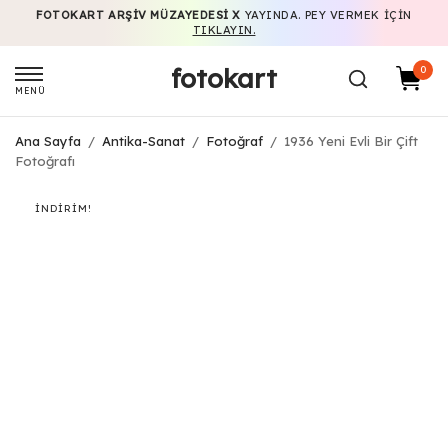
FOTOKART ARŞIV MÜZAYEDESI X
YAYINDA. PEY VERMEK IÇIN
TIKLAYIN.
fotokart
0
MENÜ
Ana Sayfa
/
Antika-Sanat
/
Fotoğraf
/
1936 Yeni Evli Bir Çift
Fotoğrafı
İNDIRIM!