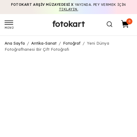
FOTOKART ARŞIV MÜZAYEDESI X
YAYINDA. PEY VERMEK IÇIN
TIKLAYIN.
fotokart
0
MENÜ
Ana Sayfa
/
Antika-Sanat
/
Fotoğraf
/
Yeni Dünya
Fotoğrafhanesi Bir Çift Fotoğrafı