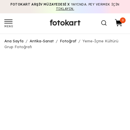
FOTOKART ARŞIV MÜZAYEDESI X
YAYINDA. PEY VERMEK IÇIN
TIKLAYIN.
fotokart
0
MENÜ
Ana Sayfa
/
Antika-Sanat
/
Fotoğraf
/
Yeme-İçme Kültürü
Grup Fotoğrafı