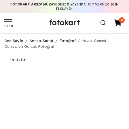
FOTOKART ARŞIV MÜZAYEDESI X
YAYINDA. PEY VERMEK IÇIN
TIKLAYIN.
fotokart
0
MENÜ
Ana Sayfa
/
Antika-Sanat
/
Fotoğraf
/
Yavuz Gemisi
Denizcileri Gölcük Fotoğraf
İNDIRIM!