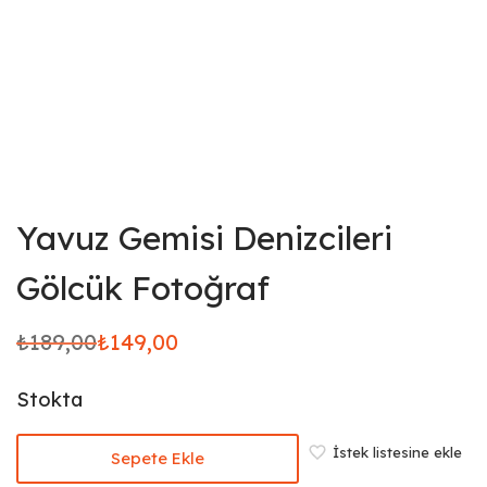
Yavuz Gemisi Denizcileri
Gölcük Fotoğraf
₺
189,00
₺
149,00
Orijinal
Şu
fiyat:
andaki
Stokta
₺189,00.
fiyat:
₺149,00.
İstek listesine ekle
Sepete Ekle