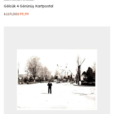
Gölcük 4 Görünüş Kartpostal
₺
119,00
₺
99,99