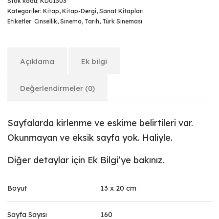
Stok kodu:
KD01303
Kategoriler:
Kitap
,
Kitap-Dergi
,
Sanat Kitapları
Etiketler:
Cinsellik
,
Sinema
,
Tarih
,
Türk Sineması
Açıklama
Ek bilgi
Değerlendirmeler (0)
Sayfalarda kirlenme ve eskime belirtileri var.
Okunmayan ve eksik sayfa yok. Haliyle.
Diğer detaylar için Ek Bilgi’ye bakınız.
Boyut
13 x 20 cm
Sayfa Sayısı
160