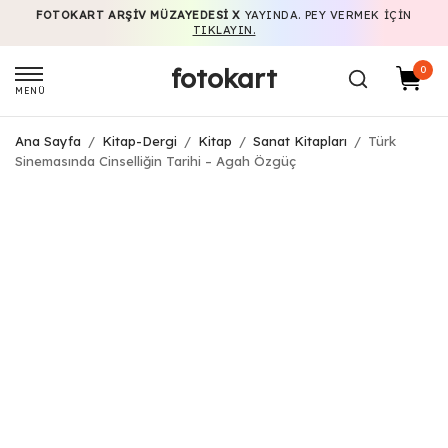
FOTOKART ARŞIV MÜZAYEDESI X
YAYINDA. PEY VERMEK IÇIN
TIKLAYIN.
fotokart
0
MENÜ
Ana Sayfa
/
Kitap-Dergi
/
Kitap
/
Sanat Kitapları
/
Türk
Sinemasında Cinselliğin Tarihi – Agah Özgüç