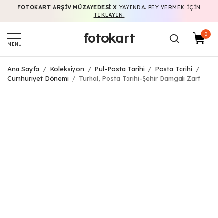
FOTOKART ARŞIV MÜZAYEDESI X
YAYINDA. PEY VERMEK IÇIN
TIKLAYIN.
fotokart
0
MENÜ
Ana Sayfa
/
Koleksiyon
/
Pul-Posta Tarihi
/
Posta Tarihi
/
Cumhuriyet Dönemi
/
Turhal, Posta Tarihi-Şehir Damgalı Zarf