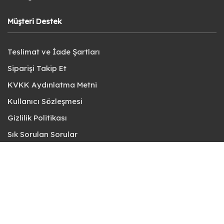
Müşteri Destek
Teslimat ve İade Şartları
Siparişi Takip Et
KVKK Aydınlatma Metni
Kullanıcı Sözleşmesi
Gizlilik Politikası
Sık Sorulan Sorular
Bize Ulaşın
© fotokart 2026 | Koleksiyon ve Hobi Mağazanız