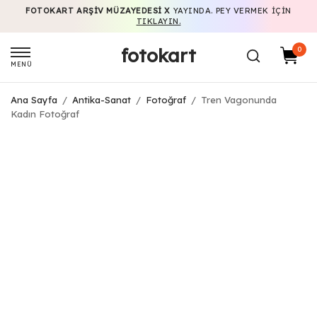
FOTOKART ARŞIV MÜZAYEDESI X
YAYINDA. PEY VERMEK IÇIN
TIKLAYIN.
fotokart
0
MENÜ
Ana Sayfa
/
Antika-Sanat
/
Fotoğraf
/
Tren Vagonunda
Kadın Fotoğraf